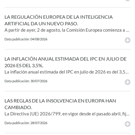
LA REGULACIÓN EUROPEA DE LA INTELIGENCIA
ARTIFICIAL DA UN NUEVO PASO.
A partir de ayer, 2 de agosto, la Comisión Europea comienza a aplicar las primeras obligaciones de transparencia previstas en el Reglamento de inteligencia artificial, un conjunto de medidas que obligará a identificar cuándo un usuario interactúa con un sistema de IA y cuándo un contenido ha sido &quot;generado o alterado&quot; mediante esta tecnología. Entre las obligaciones que comienzan a exigirse figura la identificación de los chatbots y otros sistemas de inteligencia artificial, que deberán informar al usuario de que está interactuando con una IA y no con una persona. También deberán etiquetarse los contenidos creados o alterados mediante IA, incluidos los denominados deepfakes, que además deberán incorporar marcas legibles por máquina para facilitar su detección.
Data publicación: 04/08/2026
LA INFLACIÓN ANUAL ESTIMADA DEL IPC EN JULIO DE
2026 ES DEL 3,5%,
La inflación anual estimada del IPC en julio de 2026 es del 3,5%, de acuerdo con el indicador adelantado elaborado por el INE. Este indicador proporciona un avance del IPC que, en caso de confirmarse, supondría que la tasa anual aumenta tres décimas. En este comportamiento influyen las subidas de los precios de los combustibles y lubricantes para vehículos personales y de la electricidad, mayores que en julio del año pasado. La tasa de variación anual estimada de la inflación subyacente (índice general sin alimentos no elaborados ni productos energéticos) aumenta una décima, hasta el 3,0%.
Data publicación: 30/07/2026
LAS REGLAS DE LA INSOLVENCIA EN EUROPA HAN
CAMBIADO.
La Directiva (UE) 2026/799, en vigor desde el pasado abril, fija por primera vez un marco común para el pre-pack concursal, la venta de compañías en dificultades financieras que se negocia con el comprador antes de llegar al juzgado para preservar el valor del negocio. España, como el resto de Estados miembros, deberá transponer la norma antes del 22 de enero de 2029, una oportunidad para acelerar el 'M&A distressed' y pulir aspectos de la reforma concursal que entró en vigor hace casi cuatro años.
Data publicación: 28/07/2026