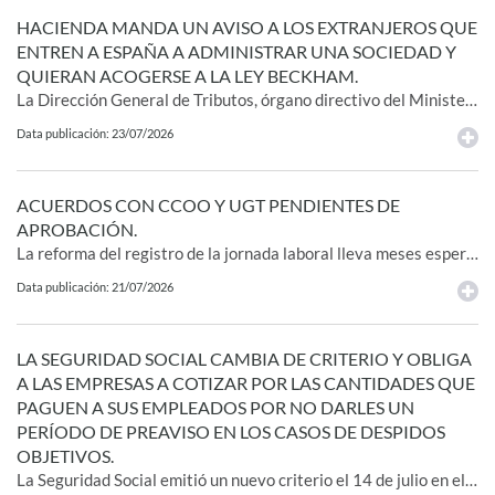
HACIENDA MANDA UN AVISO A LOS EXTRANJEROS QUE
ENTREN A ESPAÑA A ADMINISTRAR UNA SOCIEDAD Y
QUIERAN ACOGERSE A LA LEY BECKHAM.
La Dirección General de Tributos, órgano directivo del Ministerio de Hacienda, deja entrever en una reciente consulta que estos contribuyentes tendrán que constituir la empresa antes de su llegada al país. La Agencia Tributaria ha incrementado los controles a los acogidos a la Ley Beckham y deniega de forma casi automática este régimen fiscal a los administradores de nuevas empresas basándose exclusivamente en que la sociedad no estaba constituida en el momento exacto del desplazamiento a España. Ahora, Tributos viene a confirmar este extremo en su consulta del 21 de mayo. El órgano responde a la consulta de un ciudadano residente en Bélgica.
Data publicación: 23/07/2026
ACUERDOS CON CCOO Y UGT PENDIENTES DE
APROBACIÓN.
La reforma del registro de la jornada laboral lleva meses esperando el visto bueno del Consejo de Ministros. Si bien, este no es el único acuerdo suscrito que sigue pendiente de aprobación tiempo después de su formalización e incluso presentación en público. Dentro de los asuntos pendientes, la aprobación del Estatuto del Becario es el que acumula mayor retraso al ser suscrito en 2023. No obstante, la materia que más preocupa a los sindicatos es el retraso en la aprobación de los cambios que tienen que ver con el SMI. En concreto, con la posibilidad que tienen las empresas de recortar o eliminar los pluses que recibía el trabajador para acoplarse al nuevo mínimo legal sin experimentar un mayor incremento de los costes laborales. El cuarto de los asuntos que están en esta lista de pendientes, en cambio, surgió por interés del propio Ministerio de Trabajo. Se trata de la ampliación de los permisos por fallecimiento de un familiar de los dos días (ampliables a cuatro) que existen hoy en día hasta 10, la creación de un permiso remunerado por cuidados paliativos de 15 días y de otro de un día para las personas que sean elegidas como acompañantes por una persona que se somete a una eutanasia.
Data publicación: 21/07/2026
LA SEGURIDAD SOCIAL CAMBIA DE CRITERIO Y OBLIGA
A LAS EMPRESAS A COTIZAR POR LAS CANTIDADES QUE
PAGUEN A SUS EMPLEADOS POR NO DARLES UN
PERÍODO DE PREAVISO EN LOS CASOS DE DESPIDOS
OBJETIVOS.
La Seguridad Social emitió un nuevo criterio el 14 de julio en el que señala que el concepto de preaviso es distinto al de la indemnización. "Tendría un carácter más próximo al salarial y prueba de ello es que en caso de revocación de la sentencia extintiva de la relación laboral, el trabajador tendría que devolver la indemnización pero no la cantidad percibida por el preaviso", dice. "En consecuencia, las cantidades abonadas por falta de preaviso deben cotizarse en las correspondientes liquidaciones complementarias, considerándose el cese como el momento de su devengo", concluye.