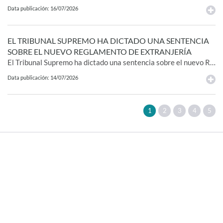
Data publicación: 16/07/2026
EL TRIBUNAL SUPREMO HA DICTADO UNA SENTENCIA
SOBRE EL NUEVO REGLAMENTO DE EXTRANJERÍA
El Tribunal Supremo ha dictado una sentencia sobre el nuevo Reglamento de Extranjería, aprobado por RD 1155/2024 de 19 de noviembre, y ha resuelto el recurso presentado por varias organizaciones de defensa de los derechos de las personas migrantes. El fallo estima parcialmente el recurso, anula diversos preceptos reglamentarios y confirma la validez de buena parte de la reforma impulsada por el Gobierno. La sentencia mantiene la arquitectura general del nuevo Reglamento de Extranjería, pero introduce correcciones relevantes en cuestiones relacionadas con la protección de menores, la unidad familiar, el reconocimiento de situaciones jurídicas constituidas en el extranjero, la valoración de antecedentes penales y el acceso presencial a los procedimientos administrativos. Al mismo tiempo, confirma las nuevas restricciones introducidas en materia de arraigo para solicitantes de protección internacional, uno de los ejes centrales de la reforma.
Data publicación: 14/07/2026
1
2
3
4
5